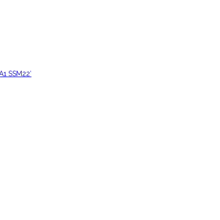
VA1 SSM22′