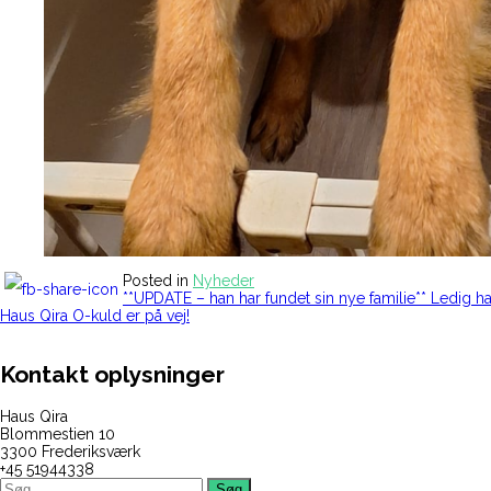
Posted in
Nyheder
Indlægsnavigation
**UPDATE – han har fundet sin nye familie** Ledig 
Haus Qira O-kuld er på vej!
Kontakt oplysninger
Haus Qira
Blommestien 10
3300 Frederiksværk
+45 51944338
Søg