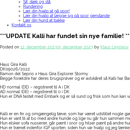
Sit, dæk og stå
Rundering
Lær din hvalp at gå spor!
Lær din hvalp at lægge sig på spor genstande
Lær din hund at bakke
Kontakt os
***UPDATE Kalli har fundet sin nye familie! *
Posted on
12. december 2023
15. december 2023
by
Klaus Lingskov
Haus Qira Kalli
DK09026/2022
Ramon del Seprio x Haus Qira Explorer Stormy
Begge forældre har deres brugsprøver og er avlskåret så Kalli har Bas
HD normal (DE) – registreret til A i DK
AD normal (DE) – registreret til 0 i DK
Hun er DNA testet med Embark og er så sund og frisk som hun kan v
Kalli er en fin og omgængelig tæve, som har været udstillet nogle 
Hun er vant til at bo med andre hunde og lige nu går hun sammen m
Hun elsker sofa nusserier, går pænt i snor og hilser pænt på andre h
Hun er trænet indenfor IGP sporten, siden hun var hvalp og jeg tænke