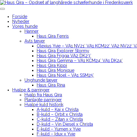
Skip
to
Haus Qira – Opdræt af langhårede schæferhunde i Frederiksværk
content
Forside
Nyheder
Vores hunde
Hanner
Haus Qira Fenris
Avls tæver
Olexius Yvie – VA1 NV21′ VA1 KCM22′ VA2 NV22′ 
Haus Qira Explorer Stormy
Haus Qira Frigga VA2 DK23′
Haus Qira Gemma – VA1 KCM24′ VA1 DK24′
Haus Qira Kippi
Haus Qira Monique
Haus Qira Noel – VA1 SSM25′
Unghunde tæver
Haus Qira Rina
Hvalpe & parringer
Hvalp fra Haus Qira
Planlagte parringer
Hvalpe kuld historik
A-kuld – Kai x Christa
B-kuld – Orbit x Christa
C-kuld – Zitan x Christa
D-kuld – Vin Diesel x Christa
E-kuld – Yumen x Yvie
F-kuld – Idux x Yvie