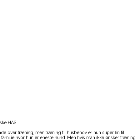
nske HAS.
 over træning, men træning til husbehov er hun super fin til!
n familie hvor hun er eneste hund. Men hvis man ikke ønsker træning,