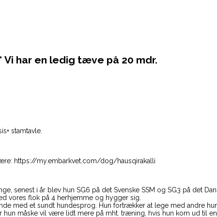
** Vi har en ledig tæve på 20 mdr.
is+ stamtavle.
ære: https://my.embarkvet.com/dog/hausqirakalli
gange, senest i år blev hun SG6 på det Svenske SSM og SG3 på det Da
ed vores flok på 4 herhjemme og hygger sig.
unde med et sundt hundesprog. Hun fortrækker at lege med andre hunde
r hun måske vil være lidt mere på mht. træning, hvis hun kom ud til e