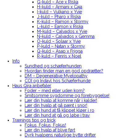
G-kuld – Ace x Riska
H-kuld – Armani x Caja
I-kuld – Vulkano x Yvie
J-kuld – Pharo x Riska
K-kuld – Ramon x Stormy
L-kuld – Eamon x Riska
M-kuld – Calvados x Yvie
N-kuld – Calvados x Gemma
O-kuld – Solaar x Yvie
P-kuld – Natan x Stormy
Q-kuld – Asap x Frigga
R-kuld – Fenris x Noel
Info
Sundhed og schæferhunden
Hvordan finder man en god opdrætter?
DM – Degenerative Myelopathy
COI og Indavl hos Schæferhunde
Haus Qira anbefaler
Foder – med eller uden korn?
Smitsomme sygdomme og forebyggelse!
Lær din hvalp at komme når i kalder!
Lær din hvalp at gå pænt i snor!
Lær din hund at få klippet kløer i ro
Lær din hund at gå og løbe i trav
Trænings tips og trick
Fokus, Fokus, Fokus!
Lær din hvalp af blive ført
Dyrk hvalpens naturlige bytte drifter