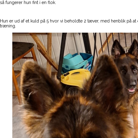
så fungerer hun fint i en flok.
Hun er ud af et kuld på 5 hvor vi beholdte 2 tæver, med henblik på at 
træning.