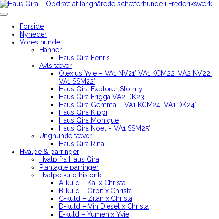
Skip
to
Haus Qira – Opdræt af langhårede schæferhunde i Frederiksværk
content
Forside
Nyheder
Vores hunde
Hanner
Haus Qira Fenris
Avls tæver
Olexius Yvie – VA1 NV21′ VA1 KCM22′ VA2 NV22′
VA1 SSM22′
Haus Qira Explorer Stormy
Haus Qira Frigga VA2 DK23′
Haus Qira Gemma – VA1 KCM24′ VA1 DK24′
Haus Qira Kippi
Haus Qira Monique
Haus Qira Noel – VA1 SSM25′
Unghunde tæver
Haus Qira Rina
Hvalpe & parringer
Hvalp fra Haus Qira
Planlagte parringer
Hvalpe kuld historik
A-kuld – Kai x Christa
B-kuld – Orbit x Christa
C-kuld – Zitan x Christa
D-kuld – Vin Diesel x Christa
E-kuld – Yumen x Yvie