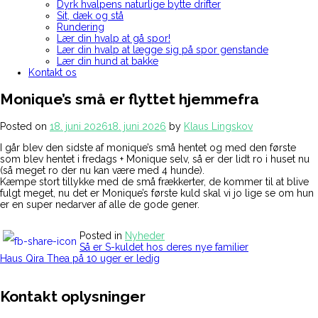
Dyrk hvalpens naturlige bytte drifter
Sit, dæk og stå
Rundering
Lær din hvalp at gå spor!
Lær din hvalp at lægge sig på spor genstande
Lær din hund at bakke
Kontakt os
Monique’s små er flyttet hjemmefra
Posted on
18. juni 2026
18. juni 2026
by
Klaus Lingskov
I går blev den sidste af monique’s små hentet og med den første
som blev hentet i fredags + Monique selv, så er der lidt ro i huset nu
(så meget ro der nu kan være med 4 hunde).
Kæmpe stort tillykke med de små frækkerter, de kommer til at blive
fulgt meget, nu det er Monique’s første kuld skal vi jo lige se om hun
er en super nedarver af alle de gode gener.
Posted in
Nyheder
Indlægsnavigation
Så er S-kuldet hos deres nye familier
Haus Qira Thea på 10 uger er ledig
Kontakt oplysninger