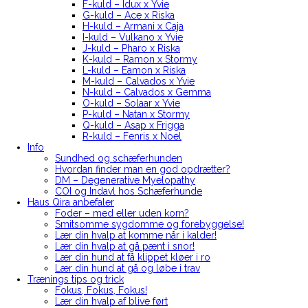
F-kuld – Idux x Yvie
G-kuld – Ace x Riska
H-kuld – Armani x Caja
I-kuld – Vulkano x Yvie
J-kuld – Pharo x Riska
K-kuld – Ramon x Stormy
L-kuld – Eamon x Riska
M-kuld – Calvados x Yvie
N-kuld – Calvados x Gemma
O-kuld – Solaar x Yvie
P-kuld – Natan x Stormy
Q-kuld – Asap x Frigga
R-kuld – Fenris x Noel
Info
Sundhed og schæferhunden
Hvordan finder man en god opdrætter?
DM – Degenerative Myelopathy
COI og Indavl hos Schæferhunde
Haus Qira anbefaler
Foder – med eller uden korn?
Smitsomme sygdomme og forebyggelse!
Lær din hvalp at komme når i kalder!
Lær din hvalp at gå pænt i snor!
Lær din hund at få klippet kløer i ro
Lær din hund at gå og løbe i trav
Trænings tips og trick
Fokus, Fokus, Fokus!
Lær din hvalp af blive ført