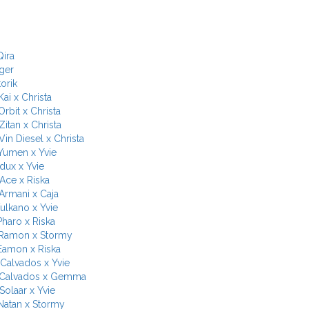
Qira
nger
orik
Kai x Christa
Orbit x Christa
Zitan x Christa
Vin Diesel x Christa
Yumen x Yvie
Idux x Yvie
Ace x Riska
Armani x Caja
Vulkano x Yvie
Pharo x Riska
 Ramon x Stormy
Eamon x Riska
Calvados x Yvie
 Calvados x Gemma
Solaar x Yvie
Natan x Stormy