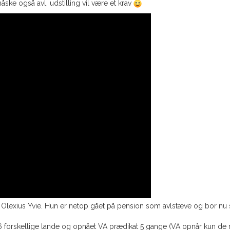
åske også avl, udstilling vil være et krav
 Olexius Yvie. Hun er netop gået på pension som avlstæve og bor nu 
i 6 forskellige lande og opnået VA prædikat 5 gange (VA opnår kun de