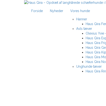
Skip
to
Haus Qira – Opdræt af langhårede schæferhunde i Fr
Forside
Nyheder
Vores hunde
content
Hanner
Haus Qira Fen
Avls tæver
Olexius Yvie
Haus Qira Ex
Haus Qira Fr
Haus Qira G
Haus Qira Kip
Haus Qira M
Haus Qira No
Unghunde tæver
Haus Qira Ri