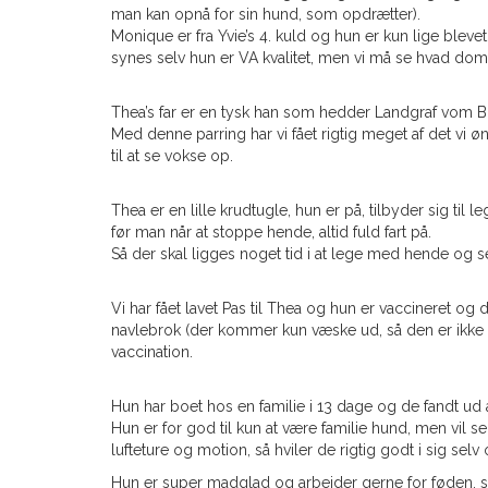
man kan opnå for sin hund, som opdrætter).
Monique er fra Yvie’s 4. kuld og hun er kun lige bleve
synes selv hun er VA kvalitet, men vi må se hvad d
Thea’s far er en tysk han som hedder Landgraf vom Bi
Med denne parring har vi fået rigtig meget af det vi 
til at se vokse op.
Thea er en lille krudtugle, hun er på, tilbyder sig t
før man når at stoppe hende, altid fuld fart på.
Så der skal ligges noget tid i at lege med hende og selv
Vi har fået lavet Pas til Thea og hun er vaccineret 
navlebrok (der kommer kun væske ud, så den er ikke 
vaccination.
Hun har boet hos en familie i 13 dage og de fandt u
Hun er for god til kun at være familie hund, men vil s
lufteture og motion, så hviler de rigtig godt i sig sel
Hun er super madglad og arbejder gerne for føden, 