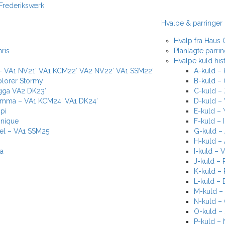
ederiksværk
Hvalpe & parringer
Hvalp fra Haus 
ris
Planlagte parri
Hvalpe kuld hist
 – VA1 NV21′ VA1 KCM22′ VA2 NV22′ VA1 SSM22′
A-kuld – 
plorer Stormy
B-kuld – 
igga VA2 DK23′
C-kuld – 
emma – VA1 KCM24′ VA1 DK24′
D-kuld – 
pi
E-kuld – 
onique
F-kuld – 
el – VA1 SSM25′
G-kuld – 
H-kuld – 
na
I-kuld – 
J-kuld – 
K-kuld –
L-kuld – 
M-kuld – 
N-kuld –
O-kuld – 
P-kuld – 