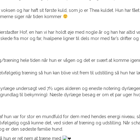
t voksen og har haft sit første kuld, som jo er Thea kuldet. Hun har f
ommerne siger når tiden kommer
erstadter Hof, en han vi har holdt øje med nogle år og han har altid 
ønskede fra mor og far, hvalpene ligner til dels mor med far’s drifter
il leg/træning hele tiden når hun er vågen og det er svært at komme i
følgelig træning så hun kan blive vist frem til udstilling så hun har læ
og dyrlæge undersøgt ved 7½ uges alderen og eneste notering dyrlægen
grundlag til bekymring). Næste dyrlæge besøg er om et par uger hvor
d af hun var for stor en mundfuld for dem med hendes energi niveau,
elvfølgelig også kunne det, ved siden af træning og udstilling. Når sc
v og er den sødeste familie hund.
så hun er ret nem at træne med