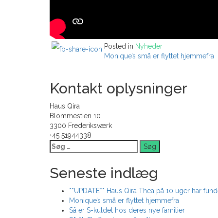
Posted in
Nyheder
Indlægsnavigation
Monique’s små er flyttet hjemmefra
Kontakt oplysninger
Haus Qira
Blommestien 10
3300 Frederiksværk
+45 51944338
Søg
efter:
Seneste indlæg
**UPDATE** Haus Qira Thea på 10 uger har funde
Monique’s små er flyttet hjemmefra
Så er S-kuldet hos deres nye familier