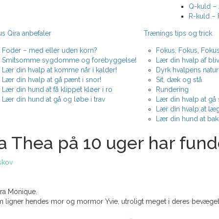
Q-kuld – 
R-kuld – 
s Qira anbefaler
Trænings tips og trick
Foder – med eller uden korn?
Fokus, Fokus, Fokus
Smitsomme sygdomme og forebyggelse!
Lær din hvalp af bliv
Lær din hvalp at komme når i kalder!
Dyrk hvalpens naturl
Lær din hvalp at gå pænt i snor!
Sit, dæk og stå
Lær din hund at få klippet kløer i ro
Rundering
Lær din hund at gå og løbe i trav
Lær din hvalp at gå 
Lær din hvalp at læ
Lær din hund at ba
 Thea på 10 uger har funde
skov
ira Monique.
 som ligner hendes mor og mormor Yvie, utroligt meget i deres bevæ