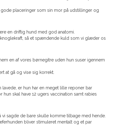
ået gode placeringer som sin mor på udstillinger og
være en driftig hund med god anatomi.
 og knoglekraft, så et spændende kuld som vi glæder os
gennem en af vores børnegitre uden hun suser igennem
rt at gå og vise sig korrekt.
 lavede, er hun har en meget lille reponer bar
 hun skal have 12 ugers vaccination samt rabies
 så vi sagde de bare skulle komme tilbage med hende.
hæferhunden bliver stimuleret mentalt og et par