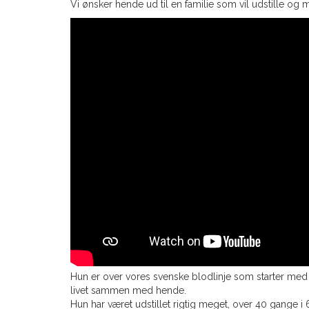
Vi ønsker hende ud til en familie som vil udstille og m
Hun er over vores svenske blodlinje som starter med
livet sammen med hende.
Hun har været udstillet rigtig meget, over 40 gange 