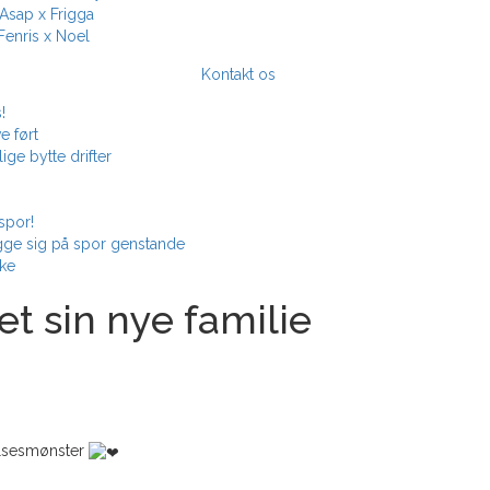
Asap x Frigga
Fenris x Noel
Kontakt os
!
e ført
ige bytte drifter
spor!
gge sig på spor genstande
kke
t sin nye familie
gelsesmønster