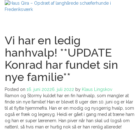
Skip
to
content
Haus Qira – Opdræt af langhårede schæferhunde i Frederiksværk
Vi har en ledig
hanhvalp! **UPDATE
Konrad har fundet sin
nye familie**
Posted on
16. juni 2022
6. juli 2022
by
Klaus Lingskov
Ramon og Stormy kuldet har en fin hanhvalp, som mangler at
finde sin nye familie! Han er blevet 8 uger den 10. juni og er klar
til at flytte hjemmefra. Han er en modig og nysgerrig hvalp, som
også er fræk og legesyg. Heidi er gået i gang med at træne ham
og han er super lærenem. Han piver når han skal ud (også om
natten), så hvis man er hurtig nok så er han renlig allerede!