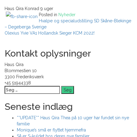
Haus Qira Konrad 9 uger
Posted in
Nyheder
Indlægsnavigation
Hvalpe og specialudstilling SD Skåne-Blekinge
– Degeberga Sverige
Olexius Yvie VA1 Hollandsk Sieger KCM 2022!
Kontakt oplysninger
Haus Qira
Blommestien 10
3300 Frederiksværk
+45 51944338
Søg
efter:
Seneste indlæg
**UPDATE** Haus Qira Thea på 10 uger har fundet sin nye
familie
Monique’s små er flyttet hjemmefra
Så er S-kuldet hos deres nye familier