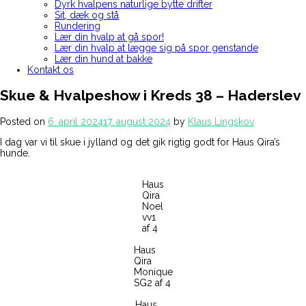
Dyrk hvalpens naturlige bytte drifter
Sit, dæk og stå
Rundering
Lær din hvalp at gå spor!
Lær din hvalp at lægge sig på spor genstande
Lær din hund at bakke
Kontakt os
Skue & Hvalpeshow i Kreds 38 – Haderslev
Posted on
6. april 2024
17. august 2024
by
Klaus Lingskov
I dag var vi til skue i jylland og det gik rigtig godt for Haus Qira’s
hunde.
Haus
Qira
Noel
vv1
af 4
Haus
Qira
Monique
SG2 af 4
Haus