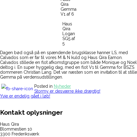
Qira
Gemma
V1 af 6
Haus
Qira
Logan
SG5 af
5
Dagen bød også på en spændende brugsklasse hanner LS, med
Calvados som er far til vores M & N kuld og Haus Qira Eamon.
Calvados stillede en flot afkomstgruppe som både Monique og Noel
deltog i. En super hyggelig dag, med en flot V1 til Gemma for BSZS
dommeren Christian Lang. Det var næsten som en invitation til at stille
Gemma på verdensudstillingen.
Posted in
Nyheder
Indlægsnavigation
Stormy er desværre ikke drægtig!
Yvie er endelig gået i løb!
Kontakt oplysninger
Haus Qira
Blommestien 10
3300 Frederiksværk