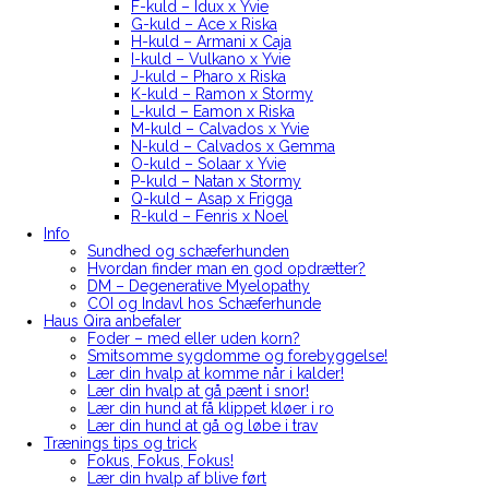
F-kuld – Idux x Yvie
G-kuld – Ace x Riska
H-kuld – Armani x Caja
I-kuld – Vulkano x Yvie
J-kuld – Pharo x Riska
K-kuld – Ramon x Stormy
L-kuld – Eamon x Riska
M-kuld – Calvados x Yvie
N-kuld – Calvados x Gemma
O-kuld – Solaar x Yvie
P-kuld – Natan x Stormy
Q-kuld – Asap x Frigga
R-kuld – Fenris x Noel
Info
Sundhed og schæferhunden
Hvordan finder man en god opdrætter?
DM – Degenerative Myelopathy
COI og Indavl hos Schæferhunde
Haus Qira anbefaler
Foder – med eller uden korn?
Smitsomme sygdomme og forebyggelse!
Lær din hvalp at komme når i kalder!
Lær din hvalp at gå pænt i snor!
Lær din hund at få klippet kløer i ro
Lær din hund at gå og løbe i trav
Trænings tips og trick
Fokus, Fokus, Fokus!
Lær din hvalp af blive ført