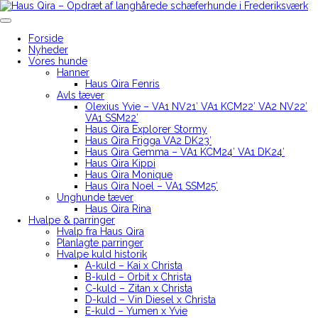
Skip
to
Haus Qira – Opdræt af langhårede schæferhunde i Frederiksværk
content
Forside
Nyheder
Vores hunde
Hanner
Haus Qira Fenris
Avls tæver
Olexius Yvie – VA1 NV21′ VA1 KCM22′ VA2 NV22′
VA1 SSM22′
Haus Qira Explorer Stormy
Haus Qira Frigga VA2 DK23′
Haus Qira Gemma – VA1 KCM24′ VA1 DK24′
Haus Qira Kippi
Haus Qira Monique
Haus Qira Noel – VA1 SSM25′
Unghunde tæver
Haus Qira Rina
Hvalpe & parringer
Hvalp fra Haus Qira
Planlagte parringer
Hvalpe kuld historik
A-kuld – Kai x Christa
B-kuld – Orbit x Christa
C-kuld – Zitan x Christa
D-kuld – Vin Diesel x Christa
E-kuld – Yumen x Yvie