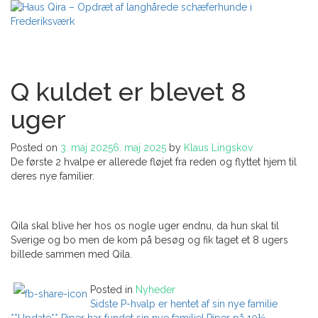
Skip
to
content
Haus Qira – Opdræt af langhårede schæferhunde i Frederiksværk
Q kuldet er blevet 8
uger
Posted on
3. maj 2025
6. maj 2025
by
Klaus Lingskov
De første 2 hvalpe er allerede fløjet fra reden og flyttet hjem til
deres nye familier.
Qila skal blive her hos os nogle uger endnu, da hun skal til
Sverige og bo men de kom på besøg og fik taget et 8 ugers
billede sammen med Qila.
Posted in
Nyheder
Indlægsnavigation
Sidste P-hvalp er hentet af sin nye familie