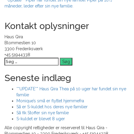
**Update** Piper har fundet sin nye familie! Piper på 10½
måneder, leder efter sin nye familie.
Kontakt oplysninger
Haus Qira
Blommestien 10
3300 Frederiksværk
+45 51944338
Søg
efter:
Seneste indlæg
**UPDATE** Haus Qira Thea på 10 uger har fundet sin nye
familie
Monique’s små er flyttet hjemmefra
Så er S-kuldet hos deres nye familier
Så fik Stoffer sin nye familie
S-kuldet er blevet 8 uger
Alle copyright rettigheder er reserveret til Haus Qira -
Blommestien 10 - 3300 Frederiksværk - +45 51944338