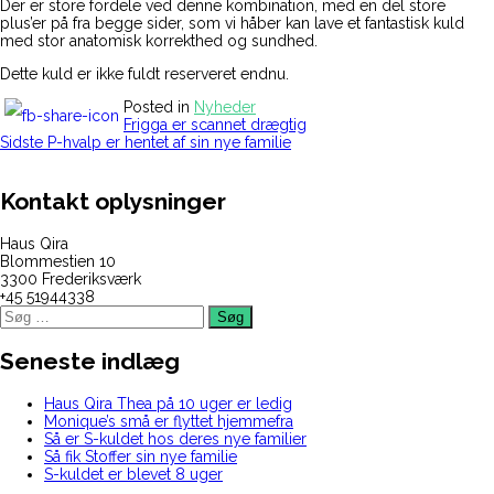
Der er store fordele ved denne kombination, med en del store
plus’er på fra begge sider, som vi håber kan lave et fantastisk kuld
med stor anatomisk korrekthed og sundhed.
Dette kuld er ikke fuldt reserveret endnu.
Posted in
Nyheder
Indlægsnavigation
Frigga er scannet drægtig
Sidste P-hvalp er hentet af sin nye familie
Kontakt oplysninger
Haus Qira
Blommestien 10
3300 Frederiksværk
+45 51944338
Søg
efter:
Seneste indlæg
Haus Qira Thea på 10 uger er ledig
Monique’s små er flyttet hjemmefra
Så er S-kuldet hos deres nye familier
Så fik Stoffer sin nye familie
S-kuldet er blevet 8 uger