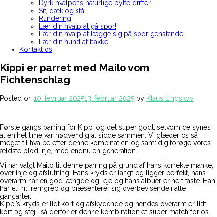
Dyrk hvalpens naturlige bytte drifter
Sit, dæk og stå
Rundering
Lær din hvalp at gå spor!
Lær din hvalp at lægge sig på spor genstande
Lær din hund at bakke
Kontakt os
Kippi er parret med Mailo vom
Fichtenschlag
Posted on
10. februar 2025
13. februar 2025
by
Klaus Lingskov
Første gangs parring for Kippi og det super godt, selvom de synes
at en hel time var nødvendig at sidde sammen. Vi glæder os så
meget til hvalpe efter denne kombination og samtidig forøge vores
ældste blodlinje, med endnu en generation.
Vi har valgt Mailo til denne parring på grund af hans korrekte manke,
overlinje og afslutning. Hans kryds er langt og ligger perfekt, hans
overarm har en god længde og leje og hans albuer er helt faste. Han
har et frit fremgreb og præsenterer sig overbevisende i alle
gangarter.
Kippi’s kryds er lidt kort og afskydende og hendes overarm er lidt
kort og stejl, så derfor er denne kombination et super match for os.