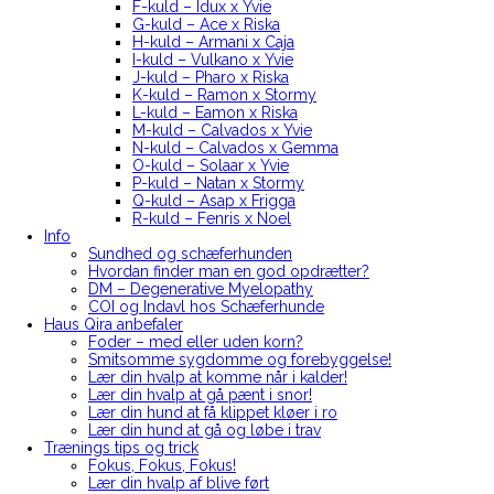
F-kuld – Idux x Yvie
G-kuld – Ace x Riska
H-kuld – Armani x Caja
I-kuld – Vulkano x Yvie
J-kuld – Pharo x Riska
K-kuld – Ramon x Stormy
L-kuld – Eamon x Riska
M-kuld – Calvados x Yvie
N-kuld – Calvados x Gemma
O-kuld – Solaar x Yvie
P-kuld – Natan x Stormy
Q-kuld – Asap x Frigga
R-kuld – Fenris x Noel
Info
Sundhed og schæferhunden
Hvordan finder man en god opdrætter?
DM – Degenerative Myelopathy
COI og Indavl hos Schæferhunde
Haus Qira anbefaler
Foder – med eller uden korn?
Smitsomme sygdomme og forebyggelse!
Lær din hvalp at komme når i kalder!
Lær din hvalp at gå pænt i snor!
Lær din hund at få klippet kløer i ro
Lær din hund at gå og løbe i trav
Trænings tips og trick
Fokus, Fokus, Fokus!
Lær din hvalp af blive ført