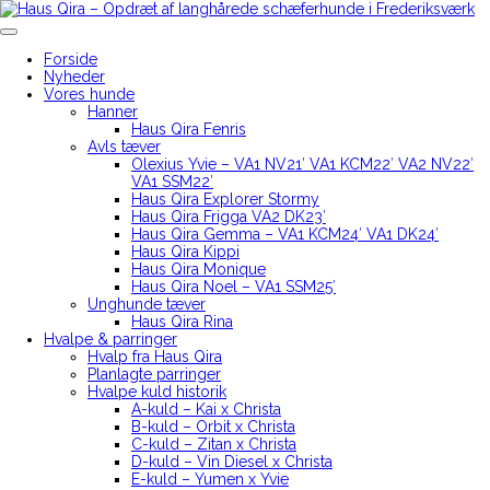
Skip
to
Haus Qira – Opdræt af langhårede schæferhunde i Frederiksværk
content
Forside
Nyheder
Vores hunde
Hanner
Haus Qira Fenris
Avls tæver
Olexius Yvie – VA1 NV21′ VA1 KCM22′ VA2 NV22′
VA1 SSM22′
Haus Qira Explorer Stormy
Haus Qira Frigga VA2 DK23′
Haus Qira Gemma – VA1 KCM24′ VA1 DK24′
Haus Qira Kippi
Haus Qira Monique
Haus Qira Noel – VA1 SSM25′
Unghunde tæver
Haus Qira Rina
Hvalpe & parringer
Hvalp fra Haus Qira
Planlagte parringer
Hvalpe kuld historik
A-kuld – Kai x Christa
B-kuld – Orbit x Christa
C-kuld – Zitan x Christa
D-kuld – Vin Diesel x Christa
E-kuld – Yumen x Yvie