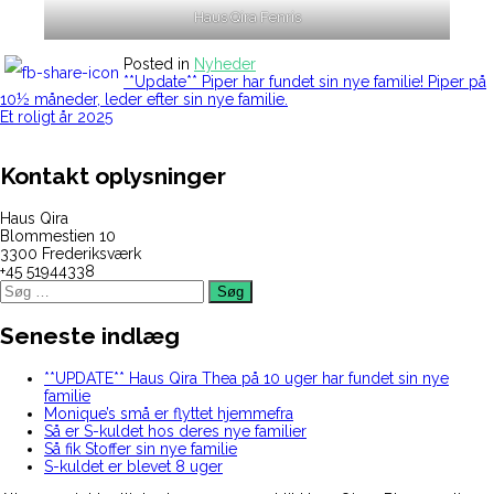
Haus Qira Fenris
Posted in
Nyheder
Indlægsnavigation
**Update** Piper har fundet sin nye familie! Piper på
10½ måneder, leder efter sin nye familie.
Et roligt år 2025
Kontakt oplysninger
Haus Qira
Blommestien 10
3300 Frederiksværk
+45 51944338
Søg
efter:
Seneste indlæg
**UPDATE** Haus Qira Thea på 10 uger har fundet sin nye
familie
Monique’s små er flyttet hjemmefra
Så er S-kuldet hos deres nye familier
Så fik Stoffer sin nye familie
S-kuldet er blevet 8 uger