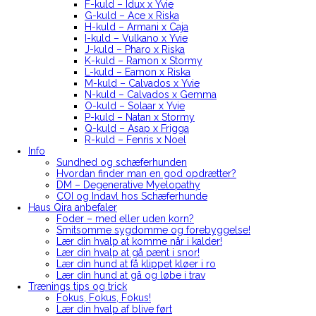
F-kuld – Idux x Yvie
G-kuld – Ace x Riska
H-kuld – Armani x Caja
I-kuld – Vulkano x Yvie
J-kuld – Pharo x Riska
K-kuld – Ramon x Stormy
L-kuld – Eamon x Riska
M-kuld – Calvados x Yvie
N-kuld – Calvados x Gemma
O-kuld – Solaar x Yvie
P-kuld – Natan x Stormy
Q-kuld – Asap x Frigga
R-kuld – Fenris x Noel
Info
Sundhed og schæferhunden
Hvordan finder man en god opdrætter?
DM – Degenerative Myelopathy
COI og Indavl hos Schæferhunde
Haus Qira anbefaler
Foder – med eller uden korn?
Smitsomme sygdomme og forebyggelse!
Lær din hvalp at komme når i kalder!
Lær din hvalp at gå pænt i snor!
Lær din hund at få klippet kløer i ro
Lær din hund at gå og løbe i trav
Trænings tips og trick
Fokus, Fokus, Fokus!
Lær din hvalp af blive ført