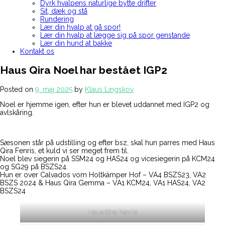
Dyrk hvalpens naturlige bytte drifter
Sit, dæk og stå
Rundering
Lær din hvalp at gå spor!
Lær din hvalp at lægge sig på spor genstande
Lær din hund at bakke
Kontakt os
Haus Qira Noel har bestået IGP2
Posted on
9. maj 2025
by
Klaus Lingskov
Noel er hjemme igen, efter hun er blevet uddannet med IGP2 og
avlskåring.
Sæsonen står på udstilling og efter bsz, skal hun parres med Haus
Qira Fenris, et kuld vi ser meget frem til.
Noel blev siegerin på SSM24 og HAS24 og vicesiegerin på KCM24
og SG29 på BSZS24.
Hun er over Calvados vom Holtkämper Hof – VA4 BSZS23, VA2
BSZS 2024 & Haus Qira Gemma – VA1 KCM24, VA1 HAS24, VA2
BSZS24
Haus Qira Fenris