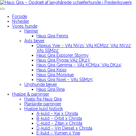
Skip
to
Haus Qira – Opdræt af langhårede schæferhunde i Frederiksværk
content
Forside
Nyheder
Vores hunde
Hanner
Haus Qira Fenris
Avls tæver
Olexius Yvie – VA1 NV21′ VA1 KCM22′ VA2 NV22′
VA1 SSM22′
Haus Qira Explorer Stormy
Haus Qira Frigga VA2 DK23′
Haus Qira Gemma – VA1 KCM24′ VA1 DK24′
Haus Qira Kippi
Haus Qira Monique
Haus Qira Noel – VA1 SSM25′
Unghunde tæver
Haus Qira Rina
Hvalpe & parringer
Hvalp fra Haus Qira
Planlagte parringer
Hvalpe kuld historik
A-kuld – Kai x Christa
B-kuld – Orbit x Christa
C-kuld – Zitan x Christa
D-kuld – Vin Diesel x Christa
E-kuld – Yumen x Yvie