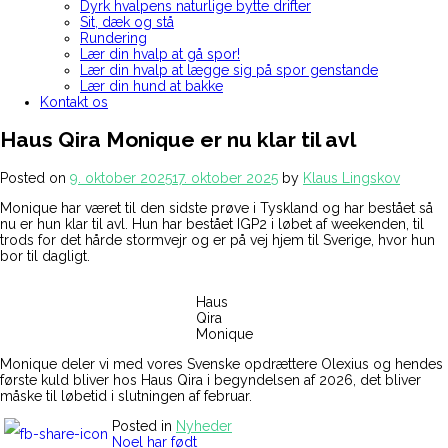
Dyrk hvalpens naturlige bytte drifter
Sit, dæk og stå
Rundering
Lær din hvalp at gå spor!
Lær din hvalp at lægge sig på spor genstande
Lær din hund at bakke
Kontakt os
Haus Qira Monique er nu klar til avl
Posted on
9. oktober 2025
17. oktober 2025
by
Klaus Lingskov
Monique har været til den sidste prøve i Tyskland og har bestået så
nu er hun klar til avl. Hun har bestået IGP2 i løbet af weekenden, til
trods for det hårde stormvejr og er på vej hjem til Sverige, hvor hun
bor til dagligt.
Haus
Qira
Monique
Monique deler vi med vores Svenske opdrættere Olexius og hendes
første kuld bliver hos Haus Qira i begyndelsen af 2026, det bliver
måske til løbetid i slutningen af februar.
Posted in
Nyheder
Indlægsnavigation
Noel har født