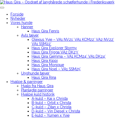
Skip
to
Haus Qira – Opdræt af langhårede schæferhunde i Frederiksværk
content
Forside
Nyheder
Vores hunde
Hanner
Haus Qira Fenris
Avls tæver
Olexius Yvie – VA1 NV21′ VA1 KCM22′ VA2 NV22′
VA1 SSM22′
Haus Qira Explorer Stormy
Haus Qira Frigga VA2 DK23′
Haus Qira Gemma – VA1 KCM24′ VA1 DK24′
Haus Qira Kippi
Haus Qira Monique
Haus Qira Noel – VA1 SSM25′
Unghunde tæver
Haus Qira Rina
Hvalpe & parringer
Hvalp fra Haus Qira
Planlagte parringer
Hvalpe kuld historik
A-kuld – Kai x Christa
B-kuld – Orbit x Christa
C-kuld – Zitan x Christa
D-kuld – Vin Diesel x Christa
E-kuld – Yumen x Yvie