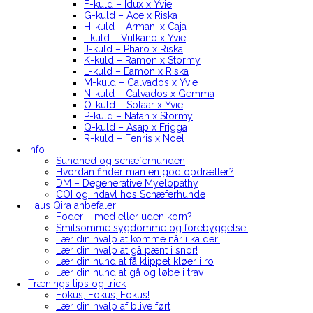
F-kuld – Idux x Yvie
G-kuld – Ace x Riska
H-kuld – Armani x Caja
I-kuld – Vulkano x Yvie
J-kuld – Pharo x Riska
K-kuld – Ramon x Stormy
L-kuld – Eamon x Riska
M-kuld – Calvados x Yvie
N-kuld – Calvados x Gemma
O-kuld – Solaar x Yvie
P-kuld – Natan x Stormy
Q-kuld – Asap x Frigga
R-kuld – Fenris x Noel
Info
Sundhed og schæferhunden
Hvordan finder man en god opdrætter?
DM – Degenerative Myelopathy
COI og Indavl hos Schæferhunde
Haus Qira anbefaler
Foder – med eller uden korn?
Smitsomme sygdomme og forebyggelse!
Lær din hvalp at komme når i kalder!
Lær din hvalp at gå pænt i snor!
Lær din hund at få klippet kløer i ro
Lær din hund at gå og løbe i trav
Trænings tips og trick
Fokus, Fokus, Fokus!
Lær din hvalp af blive ført