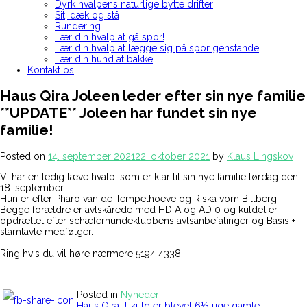
Dyrk hvalpens naturlige bytte drifter
Sit, dæk og stå
Rundering
Lær din hvalp at gå spor!
Lær din hvalp at lægge sig på spor genstande
Lær din hund at bakke
Kontakt os
Haus Qira Joleen leder efter sin nye familie
**UPDATE** Joleen har fundet sin nye
familie!
Posted on
14. september 2021
22. oktober 2021
by
Klaus Lingskov
Vi har en ledig tæve hvalp, som er klar til sin nye familie lørdag den
18. september.
Hun er efter Pharo van de Tempelhoeve og Riska vom Billberg.
Begge forældre er avlskårede med HD A og AD 0 og kuldet er
opdrættet efter schæferhundeklubbens avlsanbefalinger og Basis +
stamtavle medfølger.
Ring hvis du vil høre nærmere 5194 4338
Posted in
Nyheder
Haus Qira J-kuld er blevet 6½ uge gamle