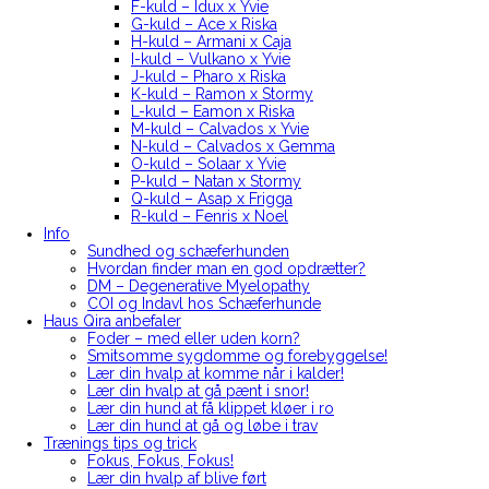
F-kuld – Idux x Yvie
G-kuld – Ace x Riska
H-kuld – Armani x Caja
I-kuld – Vulkano x Yvie
J-kuld – Pharo x Riska
K-kuld – Ramon x Stormy
L-kuld – Eamon x Riska
M-kuld – Calvados x Yvie
N-kuld – Calvados x Gemma
O-kuld – Solaar x Yvie
P-kuld – Natan x Stormy
Q-kuld – Asap x Frigga
R-kuld – Fenris x Noel
Info
Sundhed og schæferhunden
Hvordan finder man en god opdrætter?
DM – Degenerative Myelopathy
COI og Indavl hos Schæferhunde
Haus Qira anbefaler
Foder – med eller uden korn?
Smitsomme sygdomme og forebyggelse!
Lær din hvalp at komme når i kalder!
Lær din hvalp at gå pænt i snor!
Lær din hund at få klippet kløer i ro
Lær din hund at gå og løbe i trav
Trænings tips og trick
Fokus, Fokus, Fokus!
Lær din hvalp af blive ført