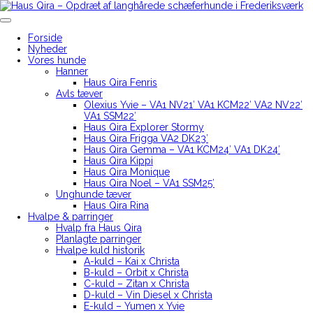
Skip
to
Haus Qira – Opdræt af langhårede schæferhunde i Frederiksværk
content
Forside
Nyheder
Vores hunde
Hanner
Haus Qira Fenris
Avls tæver
Olexius Yvie – VA1 NV21′ VA1 KCM22′ VA2 NV22′
VA1 SSM22′
Haus Qira Explorer Stormy
Haus Qira Frigga VA2 DK23′
Haus Qira Gemma – VA1 KCM24′ VA1 DK24′
Haus Qira Kippi
Haus Qira Monique
Haus Qira Noel – VA1 SSM25′
Unghunde tæver
Haus Qira Rina
Hvalpe & parringer
Hvalp fra Haus Qira
Planlagte parringer
Hvalpe kuld historik
A-kuld – Kai x Christa
B-kuld – Orbit x Christa
C-kuld – Zitan x Christa
D-kuld – Vin Diesel x Christa
E-kuld – Yumen x Yvie