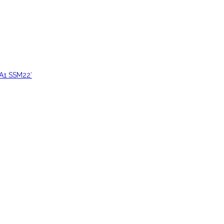
VA1 SSM22′