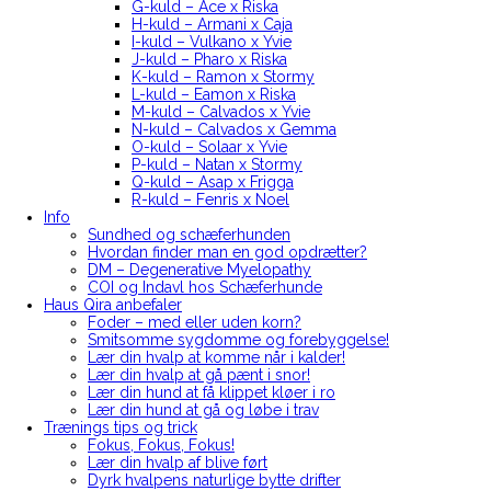
G-kuld – Ace x Riska
H-kuld – Armani x Caja
I-kuld – Vulkano x Yvie
J-kuld – Pharo x Riska
K-kuld – Ramon x Stormy
L-kuld – Eamon x Riska
M-kuld – Calvados x Yvie
N-kuld – Calvados x Gemma
O-kuld – Solaar x Yvie
P-kuld – Natan x Stormy
Q-kuld – Asap x Frigga
R-kuld – Fenris x Noel
Info
Sundhed og schæferhunden
Hvordan finder man en god opdrætter?
DM – Degenerative Myelopathy
COI og Indavl hos Schæferhunde
Haus Qira anbefaler
Foder – med eller uden korn?
Smitsomme sygdomme og forebyggelse!
Lær din hvalp at komme når i kalder!
Lær din hvalp at gå pænt i snor!
Lær din hund at få klippet kløer i ro
Lær din hund at gå og løbe i trav
Trænings tips og trick
Fokus, Fokus, Fokus!
Lær din hvalp af blive ført
Dyrk hvalpens naturlige bytte drifter