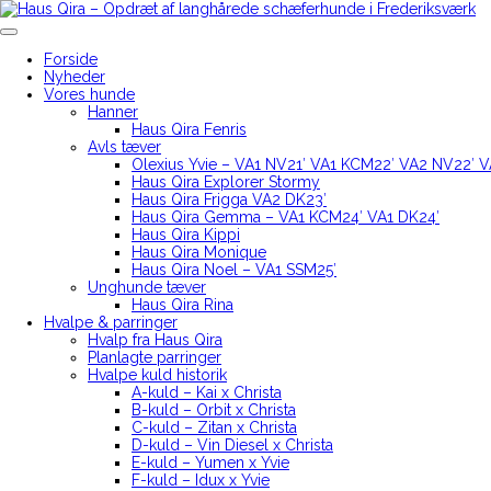
Skip
to
Haus Qira – Opdræt af langhårede schæferhunde i Frederiksværk
content
Forside
Nyheder
Vores hunde
Hanner
Haus Qira Fenris
Avls tæver
Olexius Yvie – VA1 NV21′ VA1 KCM22′ VA2 NV22′ 
Haus Qira Explorer Stormy
Haus Qira Frigga VA2 DK23′
Haus Qira Gemma – VA1 KCM24′ VA1 DK24′
Haus Qira Kippi
Haus Qira Monique
Haus Qira Noel – VA1 SSM25′
Unghunde tæver
Haus Qira Rina
Hvalpe & parringer
Hvalp fra Haus Qira
Planlagte parringer
Hvalpe kuld historik
A-kuld – Kai x Christa
B-kuld – Orbit x Christa
C-kuld – Zitan x Christa
D-kuld – Vin Diesel x Christa
E-kuld – Yumen x Yvie
F-kuld – Idux x Yvie