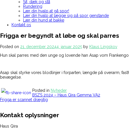
Sit, dæk og stå
Rundering
Lær din hvalp at gå spor!
Lær din hvalp at lægge sig på spor genstande
Lær din hund at bakke
Kontakt os
Frigga er begyndt at løbe og skal parres
Posted on
21. december 2024
4. januar 2025
by
Klaus Lingskov
Hun skal parres med den unge og lovende han Asap vom Frankengo
Asap skal styrke vores blodlinjer i forparten, længde på overarm, fas
bevægelse.
Posted in
Nyheder
Indlægsnavigation
BSZS 2024 – Haus Qira Gemma VA2
Frigga er scannet drægtig
Kontakt oplysninger
Haus Qira